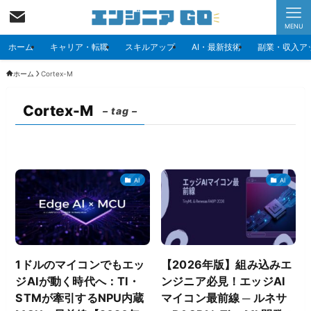
MENU
ホーム
キャリア・転職
スキルアップ
AI・最新技術
副業・収入ア
ホーム
Cortex-M
Cortex-M
– tag –
AI
AI
1ドルのマイコンでもエッ
【2026年版】組み込みエ
ジAIが動く時代へ：TI・
ンジニア必見！エッジAI
STMが牽引するNPU内蔵
マイコン最前線 ─ ルネサ