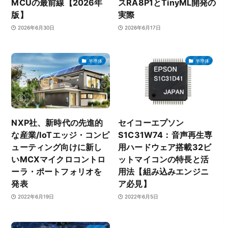
MCUの最前線【2026年
スRA8P1とTinyML開発の
版】
実際
2026年6月30日
2026年6月17日
半導体
半導体
NXP社、新時代の先進的
セイコーエプソン
な産業/IoTエッジ・コンピ
S1C31W74：音声再生専
ューティング向けに新し
用ハードウェア搭載32ビ
いMCXマイクロコントロ
ットマイコンの特長と活
ーラ・ポートフォリオを
用法【組み込みエンジニ
発表
ア必見】
2022年6月19日
2022年6月5日