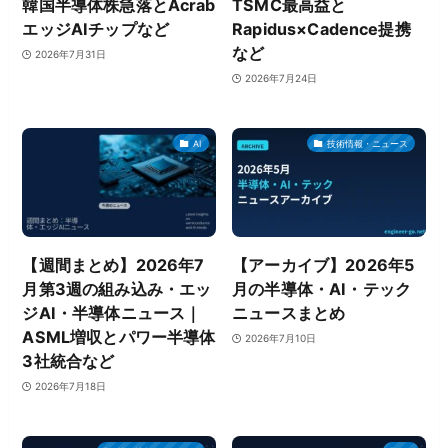
韓国半導体株急落とAcrab
TSMC最高益と
エッジAIチップなど
Rapidus×Cadence提携
など
2026年7月31日
2026年7月24日
AI
技術情報・ニュース
【週間まとめ】2026年7
【アーカイブ】2026年5
月第3週の組み込み・エッ
月の半導体・AI・テック
ジAI・半導体ニュース｜
ニュースまとめ
ASML増収とパワー半導体
2026年7月10日
3社統合など
2026年7月18日