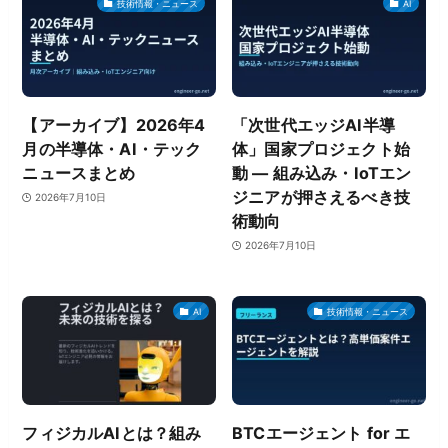
技術情報・ニュース
AI
【アーカイブ】2026年4
「次世代エッジAI半導
月の半導体・AI・テック
体」国家プロジェクト始
ニュースまとめ
動 ― 組み込み・IoTエン
ジニアが押さえるべき技
2026年7月10日
術動向
2026年7月10日
AI
技術情報・ニュース
フィジカルAIとは？組み
BTCエージェント for エ