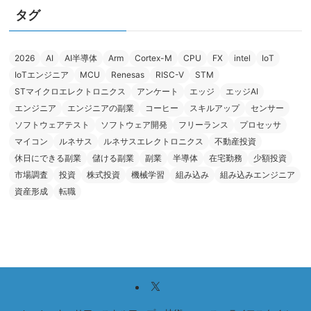
タグ
2026
AI
AI半導体
Arm
Cortex-M
CPU
FX
intel
IoT
IoTエンジニア
MCU
Renesas
RISC-V
STM
STマイクロエレクトロニクス
アンケート
エッジ
エッジAI
エンジニア
エンジニアの副業
コーヒー
スキルアップ
センサー
ソフトウェアテスト
ソフトウェア開発
フリーランス
プロセッサ
マイコン
ルネサス
ルネサスエレクトロニクス
不動産投資
休日にできる副業
儲ける副業
副業
半導体
在宅勤務
少額投資
市場調査
投資
株式投資
機械学習
組み込み
組み込みエンジニア
資産形成
転職