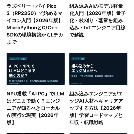
ラズベリー・パイ Pico
組み込みAIのモデル軽量
2（RP2350）で始めるマ
化入門【2026年版】量子
イコン入門【2026年版】
化・枝刈り・蒸留を組み
MicroPythonとC/C++
込み・IoTエンジニア目線
SDKの環境構築からLチカ
で解説
まで
NPU搭載「AI PC」でLLM
組み込みエンジニアがエ
はどこまで動く？エンジ
ッジAI人材へキャリアア
ニアが知るべきローカル
ップする方法【2026年
AI実行の現実【2026年
版】学習ロードマップと
版】
年収・転職戦略