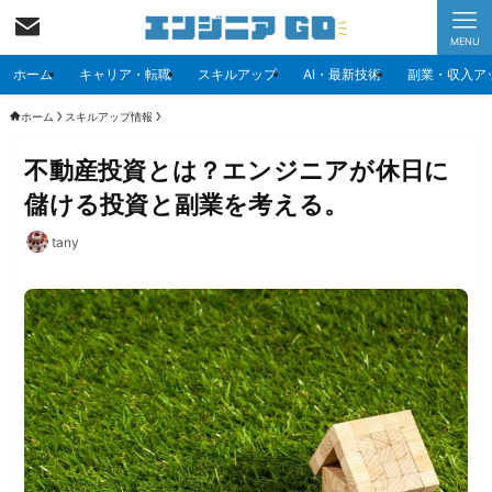
MENU
ホーム
キャリア・転職
スキルアップ
AI・最新技術
副業・収入ア
ホーム
スキルアップ情報
不動産投資とは？エンジニアが休日に
儲ける投資と副業を考える。
tany