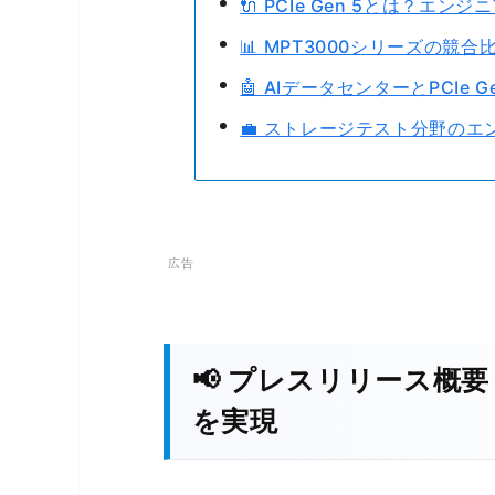
🔌 PCIe Gen 5とは？エン
📊 MPT3000シリーズの競
🤖 AIデータセンターとPCIe G
💼 ストレージテスト分野の
📢 プレスリリース概要：M
を実現