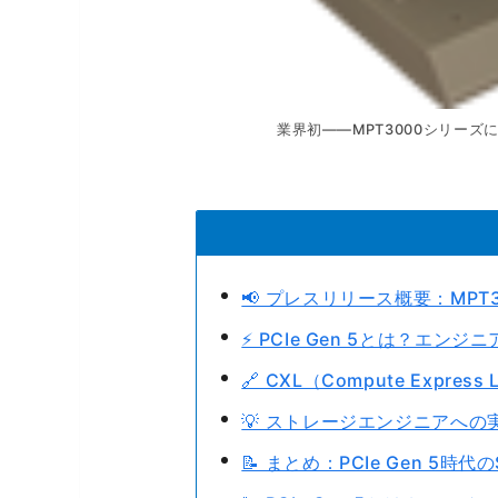
業界初——MPT3000シリーズに
📢 プレスリリース概要：MPT30
⚡ PCIe Gen 5とは？エ
🔗 CXL（Compute Expre
💡 ストレージエンジニアへ
📝 まとめ：PCIe Gen 