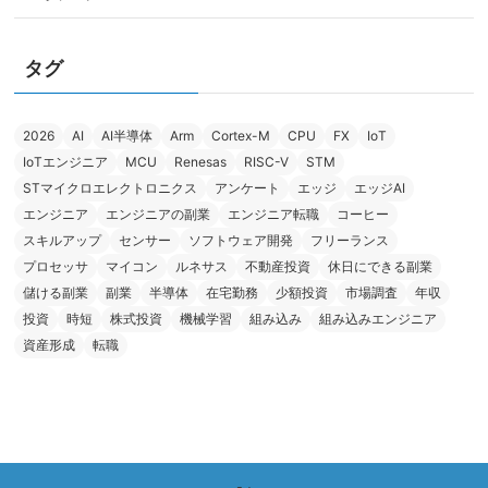
タグ
2026
AI
AI半導体
Arm
Cortex-M
CPU
FX
IoT
IoTエンジニア
MCU
Renesas
RISC-V
STM
STマイクロエレクトロニクス
アンケート
エッジ
エッジAI
エンジニア
エンジニアの副業
エンジニア転職
コーヒー
スキルアップ
センサー
ソフトウェア開発
フリーランス
プロセッサ
マイコン
ルネサス
不動産投資
休日にできる副業
儲ける副業
副業
半導体
在宅勤務
少額投資
市場調査
年収
投資
時短
株式投資
機械学習
組み込み
組み込みエンジニア
資産形成
転職