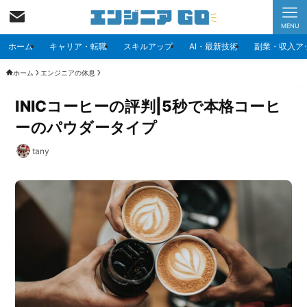
MENU
ホーム
キャリア・転職
スキルアップ
AI・最新技術
副業・収入ア
ホーム
エンジニアの休息
INICコーヒーの評判|5秒で本格コーヒ
ーのパウダータイプ
tany