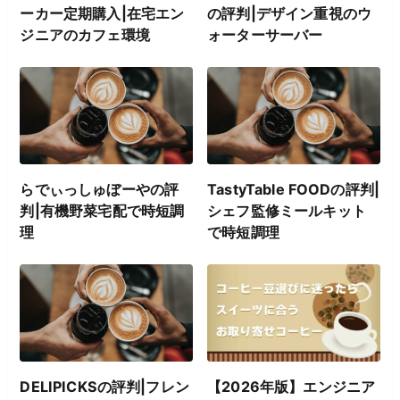
ーカー定期購入|在宅エン
の評判|デザイン重視のウ
ジニアのカフェ環境
ォーターサーバー
らでぃっしゅぼーやの評
TastyTable FOODの評判|
判|有機野菜宅配で時短調
シェフ監修ミールキット
理
で時短調理
DELIPICKSの評判|フレン
【2026年版】エンジニア