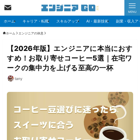
MENU
ホーム
キャリア・転職
スキルアップ
AI・最新技術
副業・収入ア
ホーム
エンジニアの休息
【2026年版】エンジニアに本当におす
すめ！お取り寄せコーヒー5選｜在宅ワ
ークの集中力を上げる至高の一杯
tany