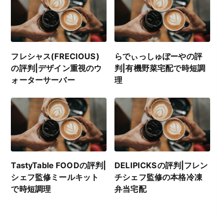
フレシャス(FRECIOUS)
らでぃっしゅぼーやの評
の評判|デザイン重視のウ
判|有機野菜宅配で時短調
ォーターサーバー
理
TastyTable FOODの評判|
DELIPICKSの評判|フレン
シェフ監修ミールキット
チシェフ監修の本格冷凍
で時短調理
弁当宅配