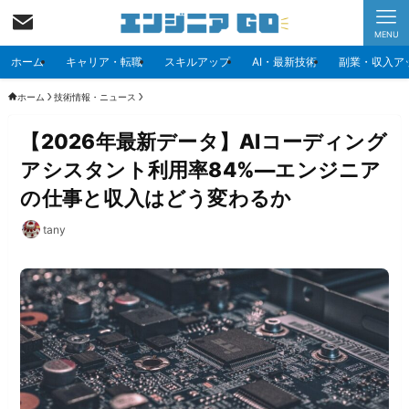
MENU
ホーム
キャリア・転職
スキルアップ
AI・最新技術
副業・収入ア
ホーム
技術情報・ニュース
【2026年最新データ】AIコーディング
アシスタント利用率84%—エンジニア
の仕事と収入はどう変わるか
tany