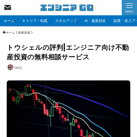
MENU
ホーム
キャリア・転職
スキルアップ
AI・最新技術
副業・収入ア
ホーム
資産形成
トウシェルの評判|エンジニア向け不動
産投資の無料相談サービス
tany