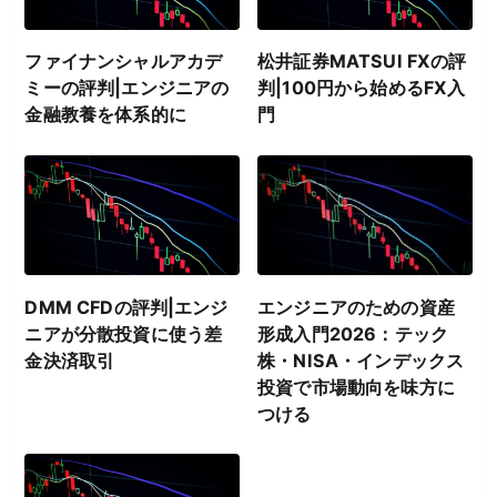
ファイナンシャルアカデ
松井証券MATSUI FXの評
ミーの評判|エンジニアの
判|100円から始めるFX入
金融教養を体系的に
門
DMM CFDの評判|エンジ
エンジニアのための資産
ニアが分散投資に使う差
形成入門2026：テック
金決済取引
株・NISA・インデックス
投資で市場動向を味方に
つける