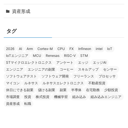
資産形成
タグ
2026
AI
Arm
Cortex-M
CPU
FX
Infineon
intel
IoT
IoTエンジニア
MCU
Renesas
RISC-V
STM
STマイクロエレクトロニクス
アンケート
エッジ
エッジAI
エンジニア
エンジニアの副業
コーヒー
スキルアップ
センサー
ソフトウェアテスト
ソフトウェア開発
フリーランス
プロセッサ
マイコン
ルネサス
ルネサスエレクトロニクス
不動産投資
休日にできる副業
儲ける副業
副業
半導体
在宅勤務
少額投資
市場調査
投資
株式投資
機械学習
組み込み
組み込みエンジニア
資産形成
転職