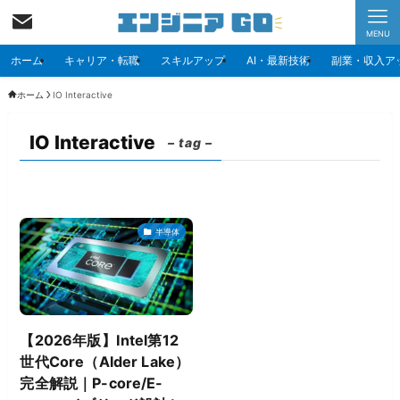
MENU
ホーム
キャリア・転職
スキルアップ
AI・最新技術
副業・収入ア
ホーム
IO Interactive
IO Interactive
– tag –
半導体
【2026年版】Intel第12
世代Core（Alder Lake）
完全解説｜P-core/E-