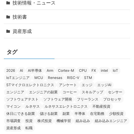
技術情報・ニュース
技術書
資産形成
タグ
2026
AI
AI半導体
Arm
Cortex-M
CPU
FX
intel
IoT
IoTエンジニア
MCU
Renesas
RISC-V
STM
STマイクロエレクトロニクス
アンケート
エッジ
エッジAI
エンジニア
エンジニアの副業
コーヒー
スキルアップ
センサー
ソフトウェアテスト
ソフトウェア開発
フリーランス
プロセッサ
マイコン
ルネサス
ルネサスエレクトロニクス
不動産投資
休日にできる副業
儲ける副業
副業
半導体
在宅勤務
少額投資
市場調査
投資
株式投資
機械学習
組み込み
組み込みエンジニア
資産形成
転職