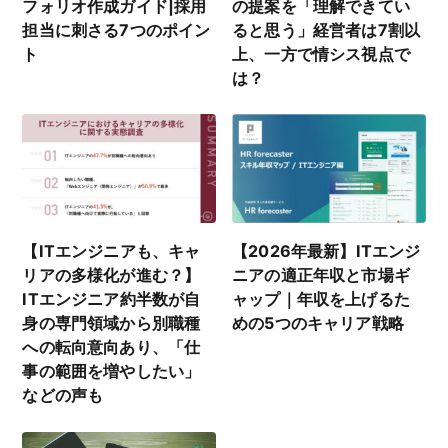
フォリオ作成ガイド|採用
の提案を「理解できてい
担当に刺さる7つのポイン
ると思う」経営者は7割以
ト
上、一方で情シス視点で
は？
【ITエンジニアも、キャ
【2026年最新】ITエンジ
リアの多様化が進む？】
ニアの適正年収と市場ギ
ITエンジニア約半数が自
ャップ｜年収を上げるた
身の専門領域から別職種
めの5つのキャリア戦略
への転向意向あり、「仕
事の範囲を増やしたい」
などの声も