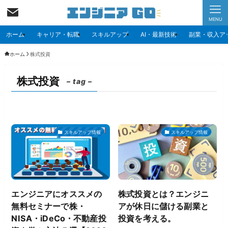
MENU
ホーム
キャリア・転職
スキルアップ
AI・最新技術
副業・収入ア
ホーム
株式投資
株式投資
– tag –
スキルアップ情報
スキルアップ情報
エンジニアにオススメの
株式投資とは？エンジニ
無料セミナーで株・
アが休日に儲ける副業と
NISA・iDeCo・不動産投
投資を考える。