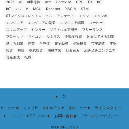
2026
AI
AI半導体
Arm
Cortex-M
CPU
FX
IoT
IoTエンジニア
MCU
Renesas
RISC-V
STM
STマイクロエレクトロニクス
アンケート
エッジ
エッジAI
エンジニア
エンジニアの副業
エンジニア転職
コーヒー
スキルアップ
センサー
ソフトウェア開発
フリーランス
プロセッサ
マイコン
ルネサス
不動産投資
休日にできる副業
儲ける副業
副業
半導体
在宅勤務
少額投資
市場調査
年収
投資
時短
株式投資
機械学習
組み込み
組み込みエンジニア
資産形成
転職
ホーム
キャリア
スキルアップ
技術ニュース
ライフスタイル
エンジニアGOについて
お問い合わせ
プライバシーポリシー
©
ENGINEER GO