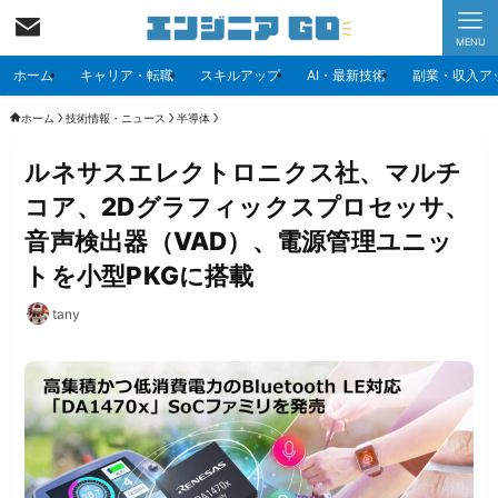
MENU
ホーム
キャリア・転職
スキルアップ
AI・最新技術
副業・収入ア
ホーム
技術情報・ニュース
半導体
ルネサスエレクトロニクス社、マルチ
コア、2Dグラフィックスプロセッサ、
音声検出器（VAD）、電源管理ユニッ
トを小型PKGに搭載
tany