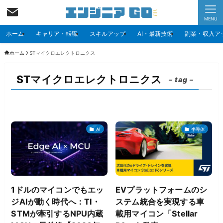
MENU
ホーム
キャリア・転職
スキルアップ
AI・最新技術
副業・収入ア
ホーム
STマイクロエレクトロニクス
STマイクロエレクトロニクス
– tag –
AI
半導体
1ドルのマイコンでもエッ
EVプラットフォームのシ
ジAIが動く時代へ：TI・
ステム統合を実現する車
STMが牽引するNPU内蔵
載用マイコン「Stellar