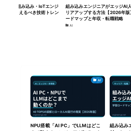
AIとは？組み込み・IoTエンジ
組み込みエンジニアがエッジAI
26年に押さえるべき技術トレン
リアアップする方法【2026年
策動向
ードマップと年収・転職戦略
AI
AI
NPU搭載「AI PC」でLLMはどこ
組み込み