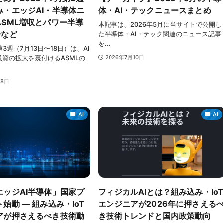
み・エッジAI・半導体ニ
体・AI・テックニュースまとめ
ASML増収とパワー半導
本記事は、2026年5月に当サイトで公開し
合など
た半導体・AI・テック関連のニュース記事
を...
第3週（7月13日〜18日）は、AI
資の拡大を裏付けるASMLの
2026年7月10日
18日
AI
AI
エッジAI半導体」国家プ
フィジカルAIとは？組み込み・Io
始動 ― 組み込み・IoT
エンジニアが2026年に押さえる
アが押さえるべき技術動
き技術トレンドと国内政策動向