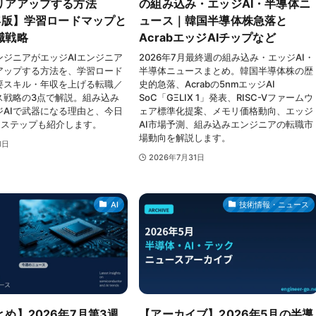
リアアップする方法
の組み込み・エッジAI・半導体ニ
6年版】学習ロードマップと
ュース｜韓国半導体株急落と
職戦略
AcrabエッジAIチップなど
ンジニアがエッジAIエンジニア
2026年7月最終週の組み込み・エッジAI・
アップする方法を、学習ロード
半導体ニュースまとめ。韓国半導体株の歴
要スキル・年収を上げる転職／
史的急落、Acrabの5nmエッジAI
ス戦略の3点で解説。組み込み
SoC「GΞLIX 1」発表、RISC-Vファームウ
ジAIで武器になる理由と、今日
ェア標準化提案、メモリ価格動向、エッジ
4ステップも紹介します。
AI市場予測、組み込みエンジニアの転職市
場動向を解説します。
1日
2026年7月31日
AI
技術情報・ニュース
め】2026年7月第3週
【アーカイブ】2026年5月の半導