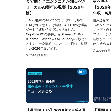
まで動く？エンジニアが知るべき
材へキャ
ローカルAI実行の現実【2026年
【202
版】
年収・転
「NPU搭載のAI PCを買えばローカルで
組み込みエ
LLMが軽々動く」は誤解。40 TOPSは機能
へキャリア
ゲートで速度指標ではありません。
マップ・必
Copilot+ PCの要件からOllama・ONNX
フリーラン
Runtime・Windows AI Foundryの使い分
経験がエッ
けまで、一次情報でエンジニア目線に整理
から始める
した2026年版ガイド。
2026年8月
2026年8月5日
AI
【週間まとめ】2026年7月第4週
【週間まと