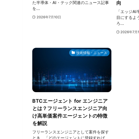
向
た半導体・AI・テック関連のニュース記事
を...
「エッジA
目にするよ
2026年7月10日
ろ...
2026年7月
技術情報・ニュース
BTCエージェント for エンジニア
とは？フリーランスエンジニア向
け高単価案件エージェントの特徴
を解説
フリーランスエンジニアとして案件を探す
とき、「どのエージェントに登録すれば