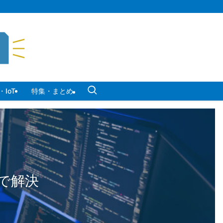
IoT
特集・まとめ
で解決
で解決