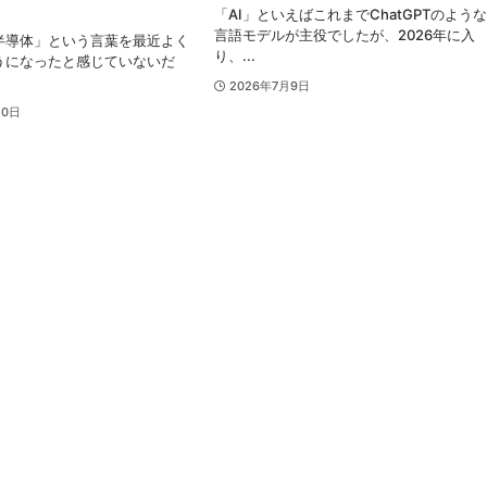
「AI」といえばこれまでChatGPTのよう
言語モデルが主役でしたが、2026年に入
I半導体」という言葉を最近よく
り、...
うになったと感じていないだ
2026年7月9日
10日