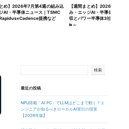
とめ】2026年7月第4週の組み込
【週間まとめ】2026年7月第
ジAI・半導体ニュース｜TSMC
み・エッジAI・半導体ニュース
apidus×Cadence提携など
収とパワー半導体3社統合など
AI
検索
最近の投稿
NPU搭載「AI PC」でLLMはどこまで動く？エ
ンジニアが知るべきローカルAI実行の現実
【2026年版】