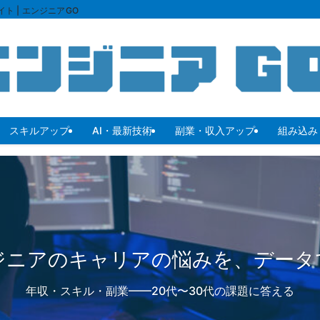
ト | エンジニアGO
スキルアップ
AI・最新技術
副業・収入アップ
組み込み・
ジニアのキャリアの悩みを、データ
ジニアのキャリアの悩みを、データ
2026年、AI・半導体の最前線へ
あなたの市場価値を最大化する
年収・スキル・副業——20代〜30代の課題に答える
2026年版・若手エンジニアの転職完全ガイド公開中
年収・スキル・副業——20代〜30代の課題に答える
実務エンジニア視点で最新技術トレンドを解説