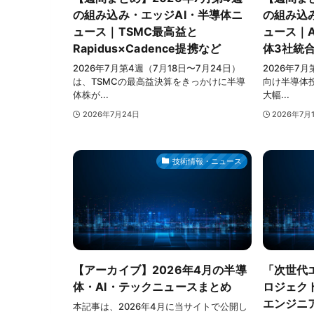
の組み込み・エッジAI・半導体ニ
の組み込
ュース｜TSMC最高益と
ュース｜
Rapidus×Cadence提携など
体3社統
2026年7月第4週（7月18日〜7月24日）
2026年7月
は、TSMCの最高益決算をきっかけに半導
向け半導体投
体株が...
大幅...
2026年7月24日
2026年7月
技術情報・ニュース
【アーカイブ】2026年4月の半導
「次世代
体・AI・テックニュースまとめ
ロジェクト
エンジニ
本記事は、2026年4月に当サイトで公開し