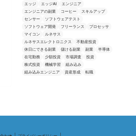
エッジ
エッジAI
エンジニア
エンジニアの副業
コーヒー
スキルアップ
センサー
ソフトウェアテスト
ソフトウェア開発
フリーランス
プロセッサ
マイコン
ルネサス
ルネサスエレクトロニクス
不動産投資
休日にできる副業
儲ける副業
副業
半導体
在宅勤務
少額投資
市場調査
投資
株式投資
機械学習
組み込み
組み込みエンジニア
資産形成
転職
合わせ
プライバシーポリシー