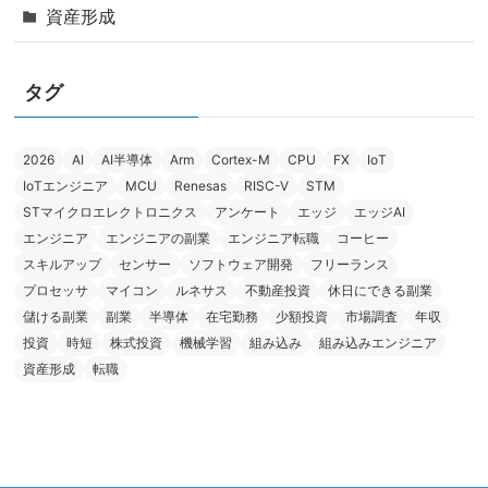
資産形成
タグ
2026
AI
AI半導体
Arm
Cortex-M
CPU
FX
IoT
IoTエンジニア
MCU
Renesas
RISC-V
STM
STマイクロエレクトロニクス
アンケート
エッジ
エッジAI
エンジニア
エンジニアの副業
エンジニア転職
コーヒー
スキルアップ
センサー
ソフトウェア開発
フリーランス
プロセッサ
マイコン
ルネサス
不動産投資
休日にできる副業
儲ける副業
副業
半導体
在宅勤務
少額投資
市場調査
年収
投資
時短
株式投資
機械学習
組み込み
組み込みエンジニア
資産形成
転職