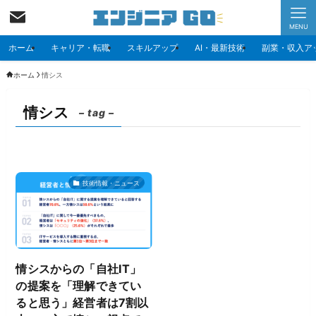
MENU
ホーム
キャリア・転職
スキルアップ
AI・最新技術
副業・収入ア
ホーム
情シス
情シス
– tag –
技術情報・ニュース
情シスからの「自社IT」
の提案を「理解できてい
ると思う」経営者は7割以