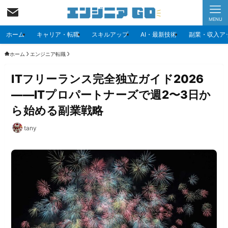
MENU
ホーム
キャリア・転職
スキルアップ
AI・最新技術
副業・収入ア
ホーム
エンジニア転職
ITフリーランス完全独立ガイド2026
——ITプロパートナーズで週2〜3日か
ら始める副業戦略
tany