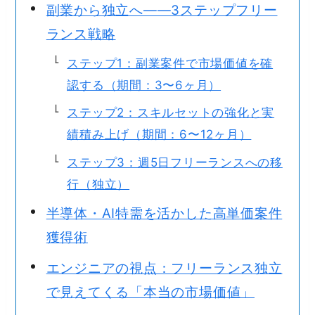
副業から独立へ——3ステップフリー
ランス戦略
ステップ1：副業案件で市場価値を確
認する（期間：3〜6ヶ月）
ステップ2：スキルセットの強化と実
績積み上げ（期間：6〜12ヶ月）
ステップ3：週5日フリーランスへの移
行（独立）
半導体・AI特需を活かした高単価案件
獲得術
エンジニアの視点：フリーランス独立
で見えてくる「本当の市場価値」