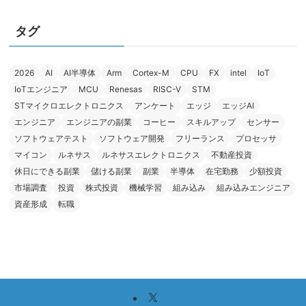
タグ
2026
AI
AI半導体
Arm
Cortex-M
CPU
FX
intel
IoT
IoTエンジニア
MCU
Renesas
RISC-V
STM
STマイクロエレクトロニクス
アンケート
エッジ
エッジAI
エンジニア
エンジニアの副業
コーヒー
スキルアップ
センサー
ソフトウェアテスト
ソフトウェア開発
フリーランス
プロセッサ
マイコン
ルネサス
ルネサスエレクトロニクス
不動産投資
休日にできる副業
儲ける副業
副業
半導体
在宅勤務
少額投資
市場調査
投資
株式投資
機械学習
組み込み
組み込みエンジニア
資産形成
転職