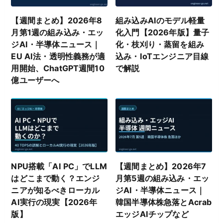
【週間まとめ】2026年8
組み込みAIのモデル軽量
月第1週の組み込み・エッ
化入門【2026年版】量子
ジAI・半導体ニュース｜
化・枝刈り・蒸留を組み
EU AI法・透明性義務が適
込み・IoTエンジニア目線
用開始、ChatGPT週間10
で解説
億ユーザーへ
NPU搭載「AI PC」でLLM
【週間まとめ】2026年7
はどこまで動く？エンジ
月第5週の組み込み・エッ
ニアが知るべきローカル
ジAI・半導体ニュース｜
AI実行の現実【2026年
韓国半導体株急落とAcrab
版】
エッジAIチップなど