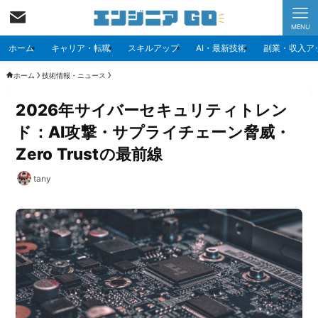
MENU
ホーム
キャリア・転職
スキルアップ
AI・最新技術
副業・収入ア
ホーム
技術情報・ニュース
2026年サイバーセキュリティトレン
ド：AI攻撃・サプライチェーン脅威・
Zero Trustの最前線
tany