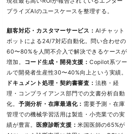
現在最も高いROIが報告されているエンター
プライズAIのユースケースを整理する。
顧客対応・カスタマーサービス：
AIチャット
ボットによる24/7対応自動化。問い合わせの
60〜80%を人間不介入で解決できるケースが
増加。
コード生成・開発支援：
Copilot系ツー
ルで開発者生産性30〜40%向上という実績。
ドキュメント処理・契約書審査：
法務・経
理・コンプライアンス部門での文書分析自動
化。
予測分析・在庫最適化：
需要予測・在庫
管理での機械学習活用は製造・小売業での実
績が豊富。
医療診断支援：
米国医師の65%が