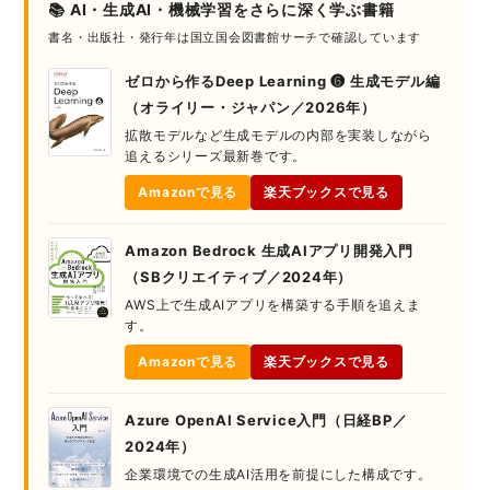
📚 AI・生成AI・機械学習をさらに深く学ぶ書籍
書名・出版社・発行年は国立国会図書館サーチで確認しています
ゼロから作るDeep Learning ❻ 生成モデル編
（オライリー・ジャパン／2026年）
拡散モデルなど生成モデルの内部を実装しながら
追えるシリーズ最新巻です。
Amazonで見る
楽天ブックスで見る
Amazon Bedrock 生成AIアプリ開発入門
（SBクリエイティブ／2024年）
AWS上で生成AIアプリを構築する手順を追えま
す。
Amazonで見る
楽天ブックスで見る
Azure OpenAI Service入門（日経BP／
2024年）
企業環境での生成AI活用を前提にした構成です。