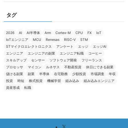
タグ
2026
AI
AI半導体
Arm
Cortex-M
CPU
FX
IoT
IoTエンジニア
MCU
Renesas
RISC-V
STM
STマイクロエレクトロニクス
アンケート
エッジ
エッジAI
エンジニア
エンジニアの副業
エンジニア転職
コーヒー
スキルアップ
センサー
ソフトウェア開発
フリーランス
プロセッサ
マイコン
ルネサス
不動産投資
休日にできる副業
儲ける副業
副業
半導体
在宅勤務
少額投資
市場調査
年収
投資
時短
株式投資
機械学習
組み込み
組み込みエンジニア
資産形成
転職