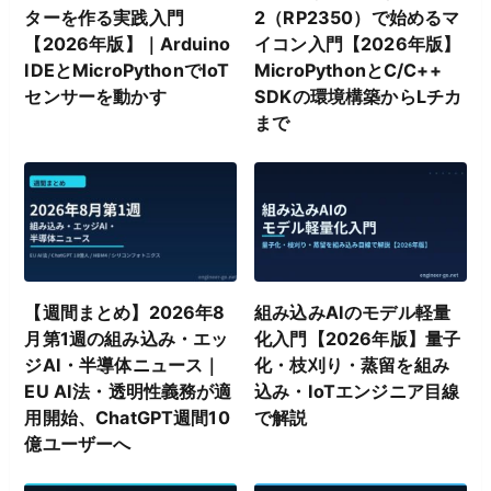
ターを作る実践入門
2（RP2350）で始めるマ
【2026年版】｜Arduino
イコン入門【2026年版】
IDEとMicroPythonでIoT
MicroPythonとC/C++
センサーを動かす
SDKの環境構築からLチカ
まで
【週間まとめ】2026年8
組み込みAIのモデル軽量
月第1週の組み込み・エッ
化入門【2026年版】量子
ジAI・半導体ニュース｜
化・枝刈り・蒸留を組み
EU AI法・透明性義務が適
込み・IoTエンジニア目線
用開始、ChatGPT週間10
で解説
億ユーザーへ