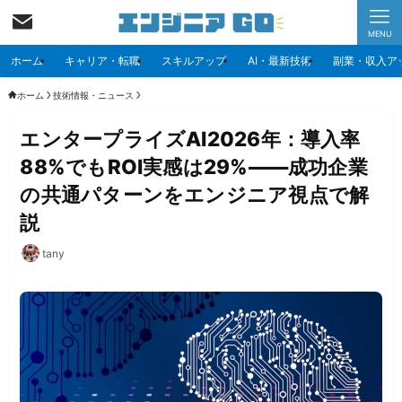
MENU
ホーム
キャリア・転職
スキルアップ
AI・最新技術
副業・収入ア
ホーム
技術情報・ニュース
エンタープライズAI2026年：導入率
88%でもROI実感は29%——成功企業
の共通パターンをエンジニア視点で解
説
tany